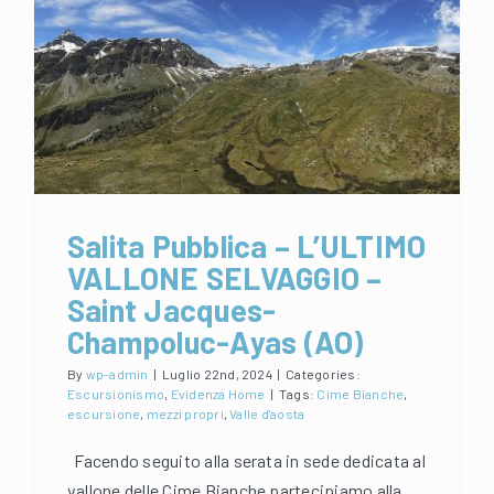
Biblioteca
Salita Pubblica – L’ULTIMO
VALLONE SELVAGGIO –
Saint Jacques-Champoluc-
Ayas (AO)
Salita Pubblica – L’ULTIMO
VALLONE SELVAGGIO –
Saint Jacques-
Champoluc-Ayas (AO)
By
wp-admin
|
Luglio 22nd, 2024
|
Categories:
Escursionismo
,
Evidenza Home
|
Tags:
Cime Bianche
,
escursione
,
mezzi propri
,
Valle d'aosta
Facendo seguito alla serata in sede dedicata al
vallone delle Cime Bianche partecipiamo alla